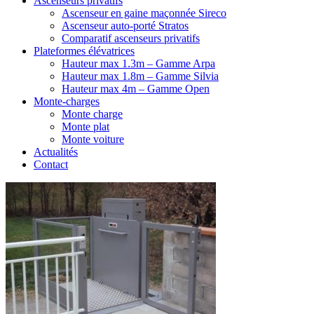
Ascenseurs privatifs
Ascenseur en gaine maçonnée Sireco
Ascenseur auto-porté Stratos
Comparatif ascenseurs privatifs
Plateformes élévatrices
Hauteur max 1.3m – Gamme Arpa
Hauteur max 1.8m – Gamme Silvia
Hauteur max 4m – Gamme Open
Monte-charges
Monte charge
Monte plat
Monte voiture
Actualités
Contact